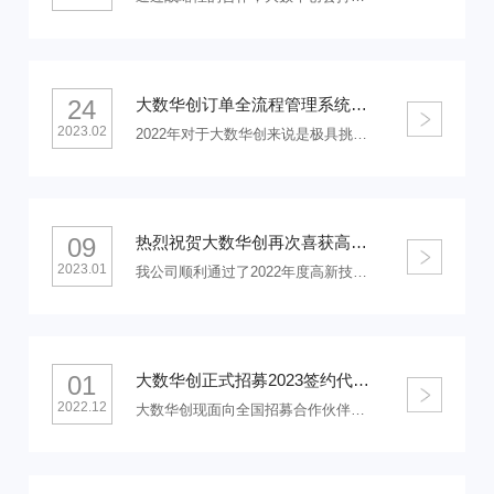
24
大数华创订单全流程管理系统（OMS）全面上线
2023.02
2022年对于大数华创来说是极具挑战的一年，这一年我们共同见证了疫情的结束，这一年我们服务了众多行业客户，这一年我们建设了全面管理体系，不断优化提升，只为给客户提供最优的服务。
09
热烈祝贺大数华创再次喜获高新技术企业认定
2023.01
我公司顺利通过了2022年度高新技术企业重新认定,成功获得"高新技术企业证书",证书有效期为三年.我公司自2018年起连续获得高新技术企业认定,体现了我公司长期坚持科技创新的理念,研发能力不断提升.
01
大数华创正式招募2023签约代理商
2022.12
大数华创现面向全国招募合作伙伴，诚邀您加入我们的代理商团队，共同助力生命科学领域的智慧化发展。