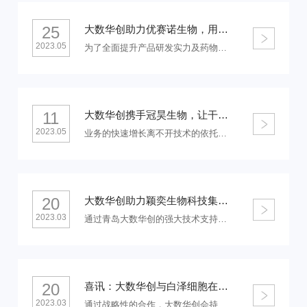
25
大数华创助力优赛诺生物，用科技助力健康
2023.05
为了全面提升产品研发实力及药物研发质量，成都优赛诺生物科技有限公司和青岛大数华创科技有限公司达成战略合作协议，优赛诺生物将借助大数华创在大数据技术和信息化平台领域的优势，加速推进生物医药领域的数字化转型。
11
大数华创携手冠昊生物，让干细胞治疗深入民生
2023.05
业务的快速增长离不开技术的依托，在2022年冠昊生物科技股份有限公司与青岛大数华创进行了深入的合作。通过对北昊干细胞业务的深入了解后，大数华创公司快速组建了一支专业的技术团队，将细胞全流程管理系统全面铺展在北昊研究院的业务线上，同时对研究院的专家们做了系统的体系培训，使得系统快速助力业务的进行。
20
大数华创助力颖奕生物科技集团打造软硬一体化的智慧医疗平台
2023.03
通过青岛大数华创的强大技术支持，将医疗设备、客户健康管理信息、服务个性化健康方案，形成数字化、网络化、智慧化的医疗服务系统，以数字革命与技术革命为双驱动力，软硬一体化的智慧医疗平台。
20
喜讯：大数华创与白泽细胞在数字化提效层面展开高质量合作
2023.03
通过战略性的合作，大数华创会持续为江苏白泽生物细胞技术有限公司进行系统化更新为践行上海细胞治疗集团的“白泽计划”提供坚实的技术支撑。