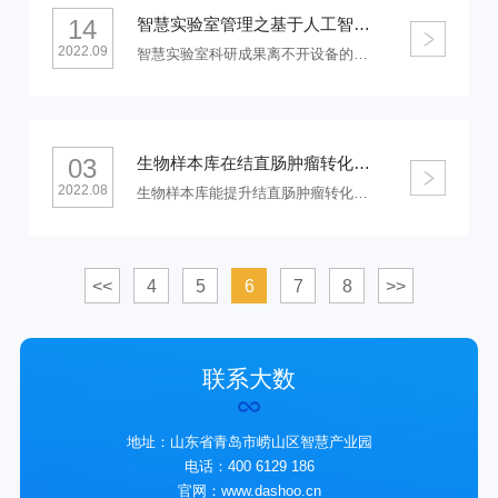
14
智慧实验室管理之基于人工智能设备的仪器预约管理方案
2022.09
智慧实验室科研成果离不开设备的精准辅助，辅助打得妙，成绩必然好。可是面对众多的仪器设备，如何管理，如何高效利用，疫情当下如何完成对学生的培训就成了大难题。 科研成果满满的大数华创智慧实验室“一站式”为您解决难题，让我们来看看是如何做到的吧！
03
生物样本库在结直肠肿瘤转化中的研究价值
2022.08
生物样本库能提升结直肠肿瘤转化中的研究价值，有利于临床判断结直肠肿瘤转化情况。
<<
4
5
6
7
8
>>
联系大数
地址：山东省青岛市崂山区智慧产业园
电话：400 6129 186
官网：www.dashoo.cn