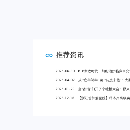
推荐资讯
2026-06-30
818新政时代，细胞治疗临床研究合规之路——大数华创Cel
2026-04-07
从 “亡羊补牢” 到 “防患未然”：大数华创高
2026-01-29
当“杰瑞”们开了个吐槽大会：原来实验动物管
2025-12-16
【浙江省肿瘤医院】样本库高级实践培训班——教你生物样本库合规运营