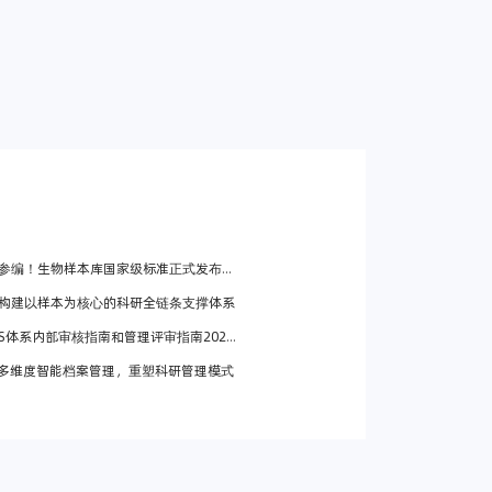
样本库国家级标准正式发布，汇聚顶尖专家共筑行业规范
构建以样本为核心的科研全链条支撑体系
内部审核指南和管理评审指南2025版全面更新解读
多维度智能档案管理，重塑科研管理模式