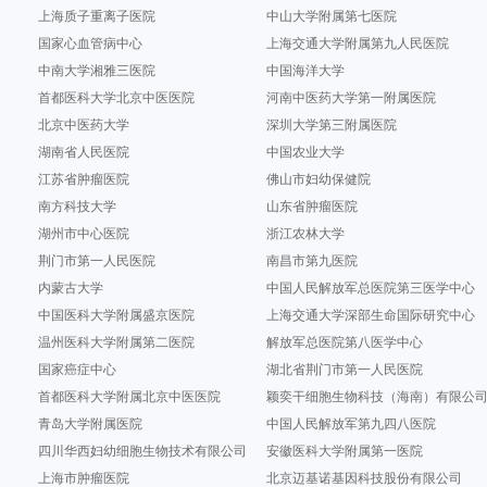
上海质子重离子医院
中山大学附属第七医院
国家心血管病中心
上海交通大学附属第九人民医院
中南大学湘雅三医院
中国海洋大学
首都医科大学北京中医医院
河南中医药大学第一附属医院
北京中医药大学
深圳大学第三附属医院
湖南省人民医院
中国农业大学
江苏省肿瘤医院
佛山市妇幼保健院
南方科技大学
山东省肿瘤医院
湖州市中心医院
浙江农林大学
荆门市第一人民医院
南昌市第九医院
内蒙古大学
中国人民解放军总医院第三医学中心
中国医科大学附属盛京医院
上海交通大学深部生命国际研究中心
温州医科大学附属第二医院
解放军总医院第八医学中心
国家癌症中心
湖北省荆门市第一人民医院
首都医科大学附属北京中医医院
颖奕干细胞生物科技（海南）有限公
青岛大学附属医院
中国人民解放军第九四八医院
四川华西妇幼细胞生物技术有限公司
安徽医科大学附属第一医院
上海市肿瘤医院
北京迈基诺基因科技股份有限公司